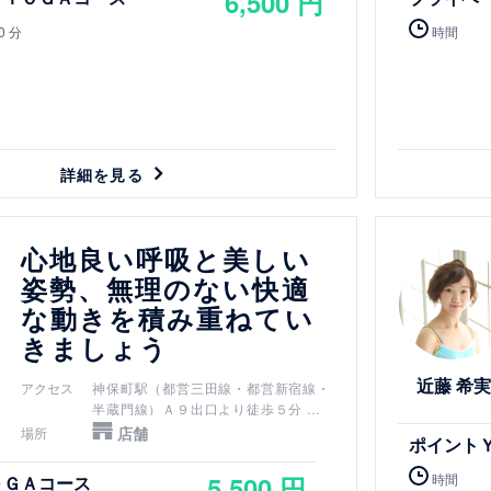
6,500 円
御茶ノ水橋口から徒歩１０分
竹橋駅（東西線）3b出口より徒歩７分
0 分
時間
詳細を見る
詳細を見る
心地良い呼吸と美しい
姿勢、無理のない快適
な動きを積み重ねてい
きましょう
近藤 希実
アクセス
神保町駅（都営三田線・都営新宿線・
半蔵門線）Ａ９出口より徒歩５分
新御茶ノ水駅（千代田線）Ｂ３ｂ出口
店舗
場所
ポイント
より徒歩７分
小川町駅（都営新宿線）Ｂ３ｂ出口よ
5,500 円
時間
ＯＧＡコース