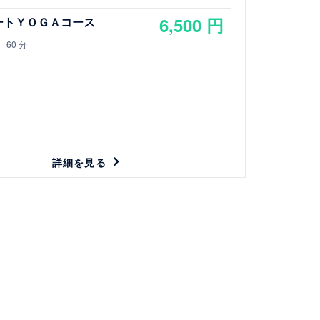
御茶ノ水駅（JR中央線・JR総武線）
御茶ノ水橋口から徒歩１０分
6,500 円
ートＹＯＧＡコース
竹橋駅（東西線）3b出口より徒歩７分
60 分
詳細を見る