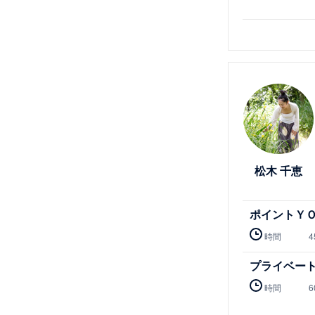
詳細を見る
松木 千恵
ポイントＹ
時間
4
プライベー
時間
6