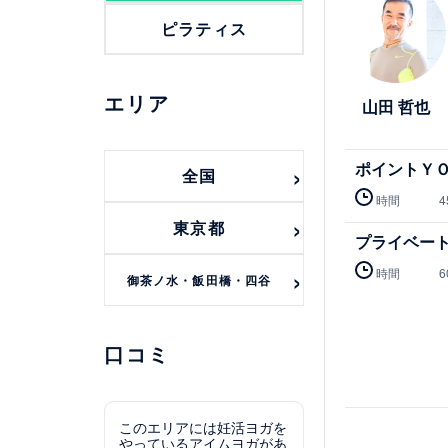
ピラティス
エリア
山田 哲也
ポイントＹ
全国
時間
4
東京都
プライベー
時間
6
御茶ノ水・飯田橋・四谷
口コミ
このエリアには妊活ヨガを
やっているアイムヨガがあ