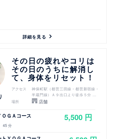
詳細を見る
その日の疲れやコリは
その日のうちに解消し
て、身体をリセット！
アクセス
神保町駅（都営三田線・都営新宿線・
半蔵門線）Ａ９出口より徒歩５分
り
新御茶ノ水駅（千代田線）Ｂ３ｂ出口
店舗
場所
より徒歩７分
小川町駅（都営新宿線）Ｂ３ｂ出口よ
5,500 円
ＹＯＧＡコース
り徒歩７分
淡路町駅（丸ノ内線）Ｂ３ｂ出口より
45 分
徒歩７分
御茶ノ水駅（JR中央線・JR総武線）
ートＹＯＧＡコース