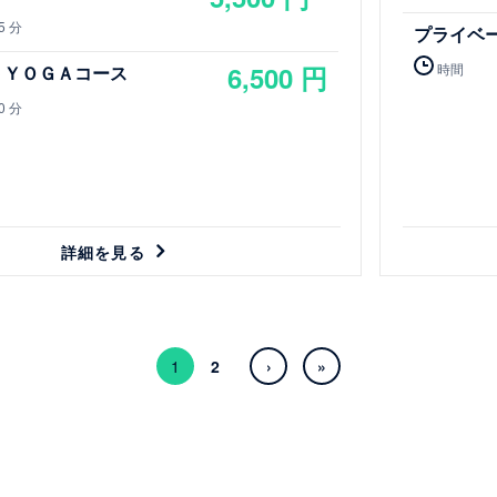
り徒歩７分
淡路町駅（丸ノ内線）Ｂ３ｂ出口より
5 分
プライベ
徒歩７分
御茶ノ水駅（JR中央線・JR総武線）
6,500 円
時間
トＹＯＧＡコース
御茶ノ水橋口から徒歩１０分
竹橋駅（東西線）3b出口より徒歩７分
0 分
詳細を見る
1
2
›
»