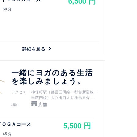
6,500 円
御茶ノ水橋口から徒歩１０分
竹橋駅（東西線）3b出口より徒歩７分
60 分
詳細を見る
一緒にヨガのある生活
を楽しみましょう。
アクセス
神保町駅（都営三田線・都営新宿線・
半蔵門線）Ａ９出口より徒歩５分
新御茶ノ水駅（千代田線）Ｂ３ｂ出口
店舗
場所
より徒歩７分
小川町駅（都営新宿線）Ｂ３ｂ出口よ
り徒歩７分
5,500 円
ＹＯＧＡコース
淡路町駅（丸ノ内線）Ｂ３ｂ出口より
徒歩７分
45 分