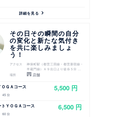
詳細を見る
その日その瞬間の自分
の変化と新たな気付き
を共に楽しみましょ
う！
アクセス
神保町駅（都営三田線・都営新宿線・
半蔵門線）Ａ９出口より徒歩５分
新御茶ノ水駅（千代田線）Ｂ３ｂ出口
店舗
場所
より徒歩７分
小川町駅（都営新宿線）Ｂ３ｂ出口よ
5,500 円
ＹＯＧＡコース
り徒歩７分
淡路町駅（丸ノ内線）Ｂ３ｂ出口より
45 分
徒歩７分
御茶ノ水駅（JR中央線・JR総武線）
6,500 円
ートＹＯＧＡコース
御茶ノ水橋口から徒歩１０分
竹橋駅（東西線）3b出口より徒歩７分
60 分