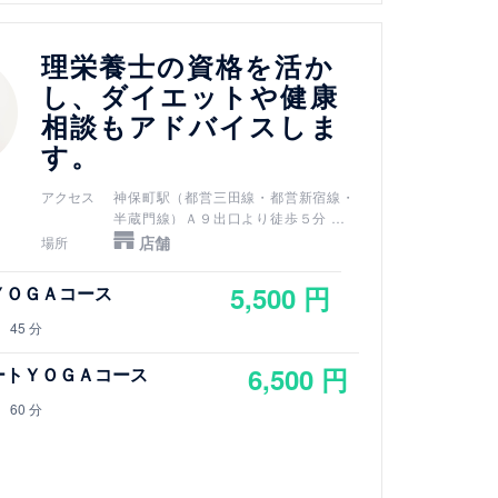
理栄養士の資格を活か
し、ダイエットや健康
相談もアドバイスしま
す。
アクセス
神保町駅（都営三田線・都営新宿線・
半蔵門線）Ａ９出口より徒歩５分
新御茶ノ水駅（千代田線）Ｂ３ｂ出口
店舗
場所
より徒歩７分
小川町駅（都営新宿線）Ｂ３ｂ出口よ
5,500 円
ＹＯＧＡコース
り徒歩７分
淡路町駅（丸ノ内線）Ｂ３ｂ出口より
45 分
徒歩７分
御茶ノ水駅（JR中央線・JR総武線）
6,500 円
ートＹＯＧＡコース
御茶ノ水橋口から徒歩１０分
竹橋駅（東西線）3b出口より徒歩７分
60 分