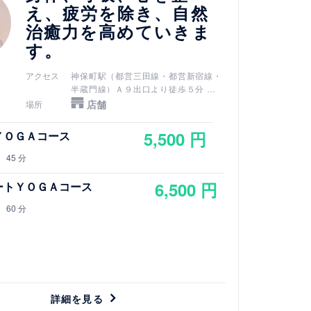
え、疲労を除き、自然
治癒力を高めていきま
す。
アクセス
神保町駅（都営三田線・都営新宿線・
半蔵門線）Ａ９出口より徒歩５分
新御茶ノ水駅（千代田線）Ｂ３ｂ出口
店舗
場所
より徒歩７分
小川町駅（都営新宿線）Ｂ３ｂ出口よ
5,500 円
ＹＯＧＡコース
り徒歩７分
淡路町駅（丸ノ内線）Ｂ３ｂ出口より
45 分
徒歩７分
御茶ノ水駅（JR中央線・JR総武線）
6,500 円
ートＹＯＧＡコース
御茶ノ水橋口から徒歩１０分
竹橋駅（東西線）3b出口より徒歩７分
60 分
詳細を見る