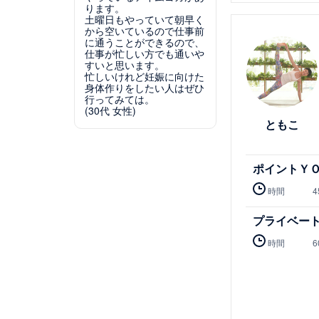
ります。
土曜日もやっていて朝早く
詳細を見る
から空いているので仕事前
に通うことができるので、
仕事が忙しい方でも通いや
すいと思います。
忙しいけれど妊娠に向けた
身体作りをしたい人はぜひ
行ってみては。
(30代 女性)
ともこ
ポイントＹ
時間
4
プライベー
時間
6