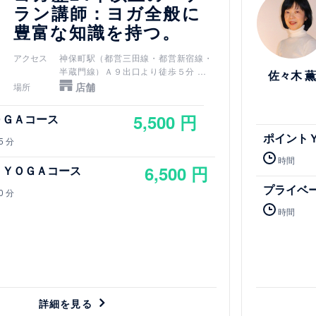
ラン講師：ヨガ全般に
豊富な知識を持つ。
アクセス
神保町駅（都営三田線・都営新宿線・
半蔵門線）Ａ９出口より徒歩５分
佐々木 薫
新御茶ノ水駅（千代田線）Ｂ３ｂ出口
店舗
場所
より徒歩７分
小川町駅（都営新宿線）Ｂ３ｂ出口よ
5,500 円
ＯＧＡコース
り徒歩７分
ポイント
淡路町駅（丸ノ内線）Ｂ３ｂ出口より
5 分
徒歩７分
時間
御茶ノ水駅（JR中央線・JR総武線）
6,500 円
トＹＯＧＡコース
御茶ノ水橋口から徒歩１０分
プライベ
竹橋駅（東西線）3b出口より徒歩７分
0 分
時間
詳細を見る