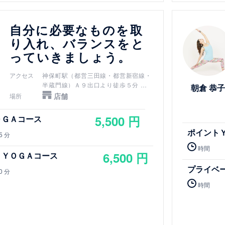
詳細を見る
自分に必要なものを取
り入れ、バランスをと
っていきましょう。
アクセス
神保町駅（都営三田線・都営新宿線・
半蔵門線）Ａ９出口より徒歩５分
朝倉 恭子
新御茶ノ水駅（千代田線）Ｂ３ｂ出口
店舗
場所
より徒歩７分
小川町駅（都営新宿線）Ｂ３ｂ出口よ
5,500 円
ＯＧＡコース
り徒歩７分
ポイント
淡路町駅（丸ノ内線）Ｂ３ｂ出口より
5 分
徒歩７分
時間
御茶ノ水駅（JR中央線・JR総武線）
6,500 円
トＹＯＧＡコース
御茶ノ水橋口から徒歩１０分
プライベ
竹橋駅（東西線）3b出口より徒歩７分
0 分
時間