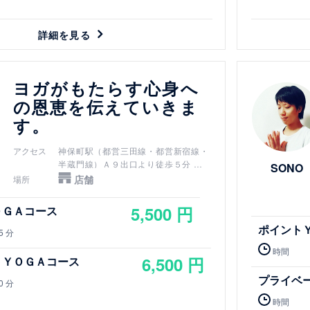
詳細を見る
詳細を見る
ヨガがもたらす心身へ
の恩恵を伝えていきま
す。
アクセス
神保町駅（都営三田線・都営新宿線・
半蔵門線）Ａ９出口より徒歩５分
SONO
新御茶ノ水駅（千代田線）Ｂ３ｂ出口
店舗
場所
より徒歩７分
小川町駅（都営新宿線）Ｂ３ｂ出口よ
5,500 円
ＯＧＡコース
り徒歩７分
ポイント
淡路町駅（丸ノ内線）Ｂ３ｂ出口より
5 分
徒歩７分
時間
御茶ノ水駅（JR中央線・JR総武線）
6,500 円
トＹＯＧＡコース
御茶ノ水橋口から徒歩１０分
プライベ
竹橋駅（東西線）3b出口より徒歩７分
0 分
時間