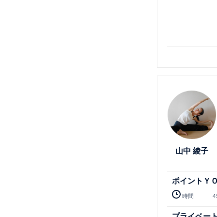
詳細を見る
山中 綾子
ポイントＹ
時間
4
プライベー