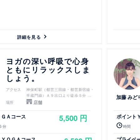
詳細を見る
詳細を見る
ヨガの深い呼吸で心身
ともにリラックスしま
しょう。
アクセス
神保町駅（都営三田線・都営新宿線・
半蔵門線）Ａ９出口より徒歩５分
加藤 みど
新御茶ノ水駅（千代田線）Ｂ３ｂ出口
店舗
場所
より徒歩７分
小川町駅（都営新宿線）Ｂ３ｂ出口よ
5,500 円
ＯＧＡコース
ポイント
り徒歩７分
淡路町駅（丸ノ内線）Ｂ３ｂ出口より
5 分
時間
徒歩７分
御茶ノ水駅（JR中央線・JR総武線）
トＹＯＧＡコース
プライベ