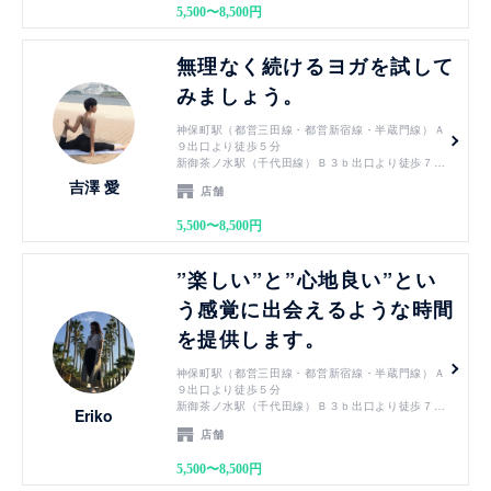
5,500〜8,500円
から徒歩１０分
竹橋駅（東西線）3b出口より徒歩７分
見る
無理なく続けるヨガを試して
みましょう。
神保町駅（都営三田線・都営新宿線・半蔵門線）Ａ
９出口より徒歩５分
新御茶ノ水駅（千代田線）Ｂ３ｂ出口より徒歩７分
小川町駅（都営新宿線）Ｂ３ｂ出口より徒歩７分
吉澤 愛
店舗
淡路町駅（丸ノ内線）Ｂ３ｂ出口より徒歩７分
御茶ノ水駅（JR中央線・JR総武線）御茶ノ水橋口
5,500〜8,500円
から徒歩１０分
竹橋駅（東西線）3b出口より徒歩７分
見る
”楽しい”と”心地良い”とい
う感覚に出会えるような時間
を提供します。
神保町駅（都営三田線・都営新宿線・半蔵門線）Ａ
９出口より徒歩５分
新御茶ノ水駅（千代田線）Ｂ３ｂ出口より徒歩７分
Eriko
小川町駅（都営新宿線）Ｂ３ｂ出口より徒歩７分
店舗
淡路町駅（丸ノ内線）Ｂ３ｂ出口より徒歩７分
御茶ノ水駅（JR中央線・JR総武線）御茶ノ水橋口
5,500〜8,500円
から徒歩１０分
竹橋駅（東西線）3b出口より徒歩７分