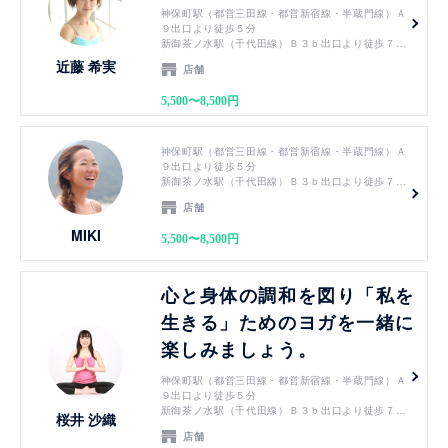
神保町駅（都営三田線・都営新宿線・半蔵門線）Ａ
９出口より徒歩５分
新御茶ノ水駅（千代田線）Ｂ３ｂ出口より徒歩７分
小川町駅（都営新宿線）Ｂ３ｂ出口より徒歩７分
近藤 希実
店舗
淡路町駅（丸ノ内線）Ｂ３ｂ出口より徒歩７分
御茶ノ水駅（JR中央線・JR総武線）御茶ノ水橋口
5,500〜8,500円
から徒歩１０分
竹橋駅（東西線）3b出口より徒歩７分
見る
神保町駅（都営三田線・都営新宿線・半蔵門線）Ａ
９出口より徒歩５分
新御茶ノ水駅（千代田線）Ｂ３ｂ出口より徒歩７分
小川町駅（都営新宿線）Ｂ３ｂ出口より徒歩７分
店舗
淡路町駅（丸ノ内線）Ｂ３ｂ出口より徒歩７分
御茶ノ水駅（JR中央線・JR総武線）御茶ノ水橋口
MIKI
5,500〜8,500円
から徒歩１０分
竹橋駅（東西線）3b出口より徒歩７分
見る
心と身体の調和を図り「私を
生きる」ためのヨガを一緒に
楽しみましょう。
神保町駅（都営三田線・都営新宿線・半蔵門線）Ａ
９出口より徒歩５分
新御茶ノ水駅（千代田線）Ｂ３ｂ出口より徒歩７分
桜井 沙織
小川町駅（都営新宿線）Ｂ３ｂ出口より徒歩７分
店舗
淡路町駅（丸ノ内線）Ｂ３ｂ出口より徒歩７分