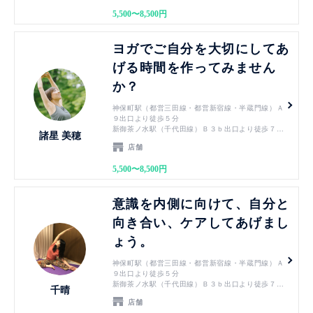
御茶ノ水駅（JR中央線・JR総武線）御茶ノ水橋口
5,500〜8,500円
から徒歩１０分
竹橋駅（東西線）3b出口より徒歩７分
見る
ヨガでご自分を大切にしてあ
げる時間を作ってみません
か？
神保町駅（都営三田線・都営新宿線・半蔵門線）Ａ
９出口より徒歩５分
新御茶ノ水駅（千代田線）Ｂ３ｂ出口より徒歩７分
諸星 美穂
小川町駅（都営新宿線）Ｂ３ｂ出口より徒歩７分
店舗
淡路町駅（丸ノ内線）Ｂ３ｂ出口より徒歩７分
御茶ノ水駅（JR中央線・JR総武線）御茶ノ水橋口
5,500〜8,500円
から徒歩１０分
竹橋駅（東西線）3b出口より徒歩７分
見る
意識を内側に向けて、自分と
向き合い、ケアしてあげまし
ょう。
神保町駅（都営三田線・都営新宿線・半蔵門線）Ａ
９出口より徒歩５分
新御茶ノ水駅（千代田線）Ｂ３ｂ出口より徒歩７分
千晴
小川町駅（都営新宿線）Ｂ３ｂ出口より徒歩７分
店舗
淡路町駅（丸ノ内線）Ｂ３ｂ出口より徒歩７分