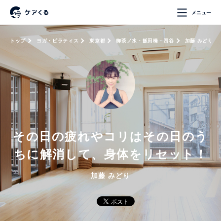
メニュー
トップ
ヨガ・ピラティス
東京都
御茶ノ水・飯田橋・四谷
加藤 みどり
その日の疲れやコリはその日のう
ちに解消して、身体をリセット！
加藤 みどり