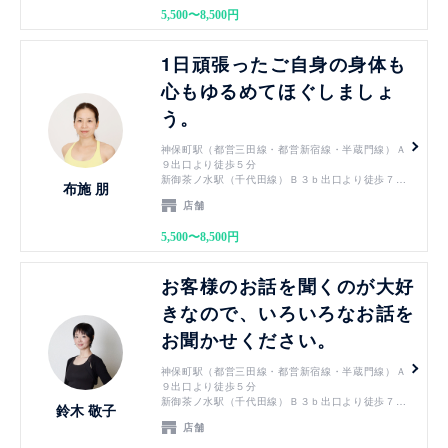
御茶ノ水駅（JR中央線・JR総武線）御茶ノ水橋口
5,500〜8,500円
から徒歩１０分
竹橋駅（東西線）3b出口より徒歩７分
見る
1日頑張ったご自身の身体も
心もゆるめてほぐしましょ
う。
神保町駅（都営三田線・都営新宿線・半蔵門線）Ａ
９出口より徒歩５分
新御茶ノ水駅（千代田線）Ｂ３ｂ出口より徒歩７分
布施 朋
小川町駅（都営新宿線）Ｂ３ｂ出口より徒歩７分
店舗
淡路町駅（丸ノ内線）Ｂ３ｂ出口より徒歩７分
御茶ノ水駅（JR中央線・JR総武線）御茶ノ水橋口
5,500〜8,500円
から徒歩１０分
竹橋駅（東西線）3b出口より徒歩７分
見る
お客様のお話を聞くのが大好
きなので、いろいろなお話を
お聞かせください。
神保町駅（都営三田線・都営新宿線・半蔵門線）Ａ
９出口より徒歩５分
新御茶ノ水駅（千代田線）Ｂ３ｂ出口より徒歩７分
鈴木 敬子
小川町駅（都営新宿線）Ｂ３ｂ出口より徒歩７分
店舗
淡路町駅（丸ノ内線）Ｂ３ｂ出口より徒歩７分
御茶ノ水駅（JR中央線・JR総武線）御茶ノ水橋口