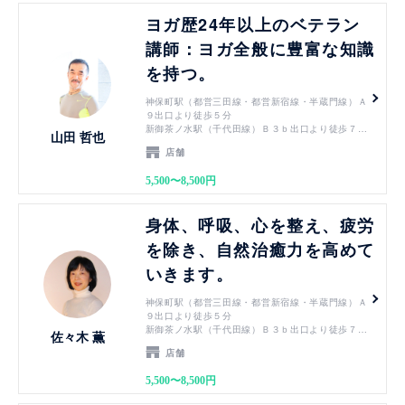
見る
ヨガ歴24年以上のベテラン
講師：ヨガ全般に豊富な知識
を持つ。
神保町駅（都営三田線・都営新宿線・半蔵門線）Ａ
９出口より徒歩５分
新御茶ノ水駅（千代田線）Ｂ３ｂ出口より徒歩７分
山田 哲也
小川町駅（都営新宿線）Ｂ３ｂ出口より徒歩７分
店舗
淡路町駅（丸ノ内線）Ｂ３ｂ出口より徒歩７分
御茶ノ水駅（JR中央線・JR総武線）御茶ノ水橋口
5,500〜8,500円
から徒歩１０分
竹橋駅（東西線）3b出口より徒歩７分
見る
身体、呼吸、心を整え、疲労
を除き、自然治癒力を高めて
いきます。
神保町駅（都営三田線・都営新宿線・半蔵門線）Ａ
９出口より徒歩５分
新御茶ノ水駅（千代田線）Ｂ３ｂ出口より徒歩７分
佐々木 薫
小川町駅（都営新宿線）Ｂ３ｂ出口より徒歩７分
店舗
淡路町駅（丸ノ内線）Ｂ３ｂ出口より徒歩７分
御茶ノ水駅（JR中央線・JR総武線）御茶ノ水橋口
5,500〜8,500円
から徒歩１０分
竹橋駅（東西線）3b出口より徒歩７分