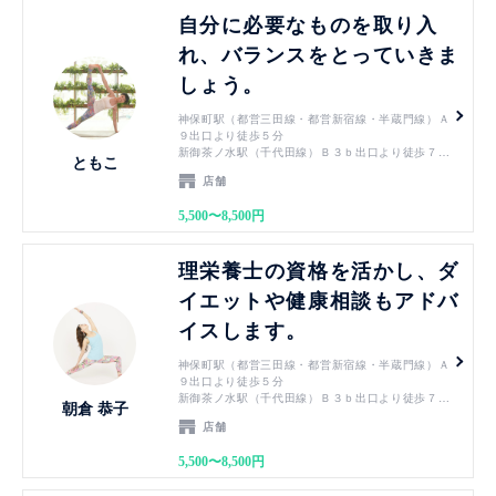
見る
自分に必要なものを取り入
れ、バランスをとっていきま
しょう。
神保町駅（都営三田線・都営新宿線・半蔵門線）Ａ
９出口より徒歩５分
新御茶ノ水駅（千代田線）Ｂ３ｂ出口より徒歩７分
ともこ
小川町駅（都営新宿線）Ｂ３ｂ出口より徒歩７分
店舗
淡路町駅（丸ノ内線）Ｂ３ｂ出口より徒歩７分
御茶ノ水駅（JR中央線・JR総武線）御茶ノ水橋口
5,500〜8,500円
から徒歩１０分
竹橋駅（東西線）3b出口より徒歩７分
見る
理栄養士の資格を活かし、ダ
イエットや健康相談もアドバ
イスします。
神保町駅（都営三田線・都営新宿線・半蔵門線）Ａ
９出口より徒歩５分
新御茶ノ水駅（千代田線）Ｂ３ｂ出口より徒歩７分
朝倉 恭子
小川町駅（都営新宿線）Ｂ３ｂ出口より徒歩７分
店舗
淡路町駅（丸ノ内線）Ｂ３ｂ出口より徒歩７分
御茶ノ水駅（JR中央線・JR総武線）御茶ノ水橋口
5,500〜8,500円
から徒歩１０分
竹橋駅（東西線）3b出口より徒歩７分