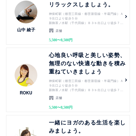
リラックスしましょう。
神保町駅（都営三田線・都営新宿線・半蔵門線）Ａ
９出口より徒歩５分
新御茶ノ水駅（千代田線）Ｂ３ｂ出口より徒歩７分
小川町駅（都営新宿線）Ｂ３ｂ出口より徒歩７分
山中 綾子
店舗
淡路町駅（丸ノ内線）Ｂ３ｂ出口より徒歩７分
御茶ノ水駅（JR中央線・JR総武線）御茶ノ水橋口
5,500〜8,500円
から徒歩１０分
竹橋駅（東西線）3b出口より徒歩７分
見る
心地良い呼吸と美しい姿勢、
無理のない快適な動きを積み
重ねていきましょう
神保町駅（都営三田線・都営新宿線・半蔵門線）Ａ
９出口より徒歩５分
新御茶ノ水駅（千代田線）Ｂ３ｂ出口より徒歩７分
ROKU
小川町駅（都営新宿線）Ｂ３ｂ出口より徒歩７分
店舗
淡路町駅（丸ノ内線）Ｂ３ｂ出口より徒歩７分
御茶ノ水駅（JR中央線・JR総武線）御茶ノ水橋口
5,500〜8,500円
から徒歩１０分
竹橋駅（東西線）3b出口より徒歩７分
見る
一緒にヨガのある生活を楽し
みましょう。