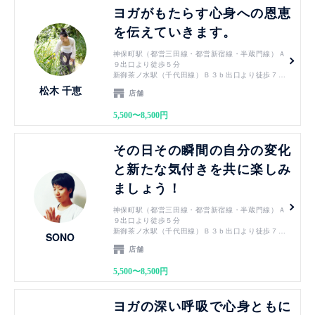
見る
ヨガがもたらす心身への恩恵
を伝えていきます。
神保町駅（都営三田線・都営新宿線・半蔵門線）Ａ
９出口より徒歩５分
新御茶ノ水駅（千代田線）Ｂ３ｂ出口より徒歩７分
小川町駅（都営新宿線）Ｂ３ｂ出口より徒歩７分
松木 千恵
店舗
淡路町駅（丸ノ内線）Ｂ３ｂ出口より徒歩７分
御茶ノ水駅（JR中央線・JR総武線）御茶ノ水橋口
5,500〜8,500円
から徒歩１０分
竹橋駅（東西線）3b出口より徒歩７分
見る
その日その瞬間の自分の変化
と新たな気付きを共に楽しみ
ましょう！
神保町駅（都営三田線・都営新宿線・半蔵門線）Ａ
９出口より徒歩５分
新御茶ノ水駅（千代田線）Ｂ３ｂ出口より徒歩７分
SONO
小川町駅（都営新宿線）Ｂ３ｂ出口より徒歩７分
店舗
淡路町駅（丸ノ内線）Ｂ３ｂ出口より徒歩７分
御茶ノ水駅（JR中央線・JR総武線）御茶ノ水橋口
5,500〜8,500円
から徒歩１０分
竹橋駅（東西線）3b出口より徒歩７分
見る
ヨガの深い呼吸で心身ともに