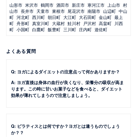
山形市
米沢市
鶴岡市
酒田市
新庄市
寒河江市
上山市
村
山市
長井市
天童市
東根市
尾花沢市
南陽市
山辺町
中山
町
河北町
西川町
朝日町
大江町
大石田町
金山町
最上
町
舟形町
真室川町
大蔵村
鮭川村
戸沢村
高畠町
川西
町
小国町
白鷹町
飯豊町
三川町
庄内町
遊佐町
よくある質問
Q: ヨガによるダイエットの注意点って何かありますか？
A: ヨガ直後は身体の血行が良くなり、栄養分の吸収が高ま
ります。この時に甘いお菓子などを食べると、ダイエット
効果が薄れてしまうので注意しましょう。
Q: ピラティスとは何ですか？ヨガとは違うものでしょう
か？？