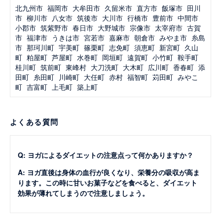
北九州市
福岡市
大牟田市
久留米市
直方市
飯塚市
田川
市
柳川市
八女市
筑後市
大川市
行橋市
豊前市
中間市
小郡市
筑紫野市
春日市
大野城市
宗像市
太宰府市
古賀
市
福津市
うきは市
宮若市
嘉麻市
朝倉市
みやま市
糸島
市
那珂川町
宇美町
篠栗町
志免町
須恵町
新宮町
久山
町
粕屋町
芦屋町
水巻町
岡垣町
遠賀町
小竹町
鞍手町
桂川町
筑前町
東峰村
大刀洗町
大木町
広川町
香春町
添
田町
糸田町
川崎町
大任町
赤村
福智町
苅田町
みやこ
町
吉富町
上毛町
築上町
よくある質問
Q: ヨガによるダイエットの注意点って何かありますか？
A: ヨガ直後は身体の血行が良くなり、栄養分の吸収が高ま
ります。この時に甘いお菓子などを食べると、ダイエット
効果が薄れてしまうので注意しましょう。