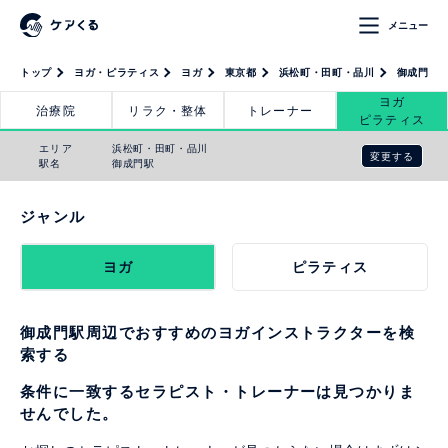
メニュー
トップ
ヨガ・ピラティス
ヨガ
東京都
浜松町・田町・品川
御成門駅
ヨガ
治療院
リラク・整体
トレーナー
ピラティス
エリア
浜松町・田町・品川
変更する
駅名
御成門駅
ジャンル
ヨガ
ピラティス
御成門駅周辺でおすすめのヨガインストラクターを検
索する
条件に一致するセラピスト・トレーナーは見つかりま
せんでした。