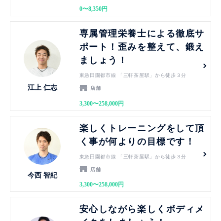
0〜8,350円
見る
専属管理栄養士による徹底サ
ポート！歪みを整えて、鍛え
ましょう！
東急田園都市線 「三軒茶屋駅」から徒歩３分
江上 仁志
店舗
3,300〜258,000円
見る
楽しくトレーニングをして頂
く事が何よりの目標です！
東急田園都市線 「三軒茶屋駅」から徒歩３分
店舗
今西 智紀
3,300〜258,000円
見る
安心しながら楽しくボディメ