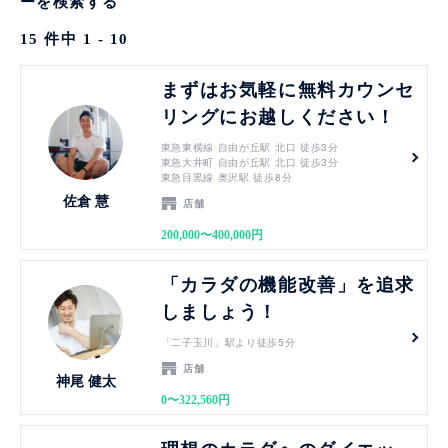
ーを検索する
15
件中
1 - 10
見る
まずはお気軽に無料カウンセ
リングにお越しください！
東急東横線 自由が丘駅 北口 徒歩3分
東急大井町 自由が丘駅 北口 徒歩3分
東急目黒線 奥沢駅 徒歩8分
佐倉 慧
店舗
200,000〜400,000円
見る
「カラダの機能改善」を追求
しましょう！
「二子玉川」駅より徒歩5分
店舗
神尾 健太
0〜322,560円
見る