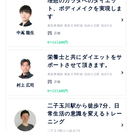
理想のカラダへのダイエッ
ト、ボディメイクを実現しま
す
東急東横線 東急大井町線 自由が丘駅 徒歩5分
中嶌 龍生
店舗
0〜215,600円
見る
栄養士と共にダイエットをサ
ポートさせて頂きます。
東急東横線 東急大井町線 自由が丘駅 徒歩5分
店舗
村上 広司
0〜215,600円
見る
二子玉川駅から徒歩7分、日
常生活の意識を変えるトレー
ニング
二子玉川駅から徒歩7分