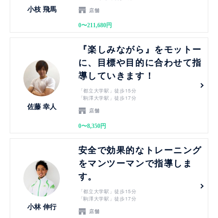
小枝 飛馬
店舗
0〜211,680円
見る
『楽しみながら』をモットー
に、目標や目的に合わせて指
導していきます！
「都立大学駅」徒歩15分
「駒澤大学駅」徒歩17分
佐藤 幸人
店舗
0〜8,350円
見る
安全で効果的なトレーニング
をマンツーマンで指導しま
す。
「都立大学駅」徒歩15分
「駒澤大学駅」徒歩17分
小林 伸行
店舗