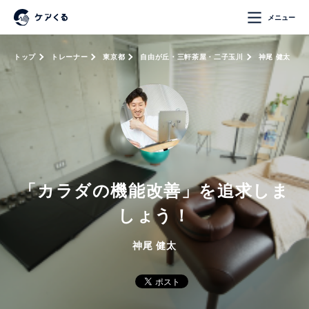
メニュー
トップ
トレーナー
東京都
自由が丘・三軒茶屋・二子玉川
神尾 健太
「カラダの機能改善」を追求しま
しょう！
神尾 健太