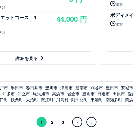
時間
0 分
ボディメイ
44,000 円
エットコース 4
時間
0 分
詳細を見る
戸市
半田市
春日井市
豊川市
津島市
碧南市
刈谷市
豊田市
安城
知多市
知立市
尾張旭市
高浜市
岩倉市
豊明市
日進市
田原市
愛
口町
扶桑町
大治町
蟹江町
飛島村
阿久比町
東浦町
南知多町
美
1
2
3
›
»