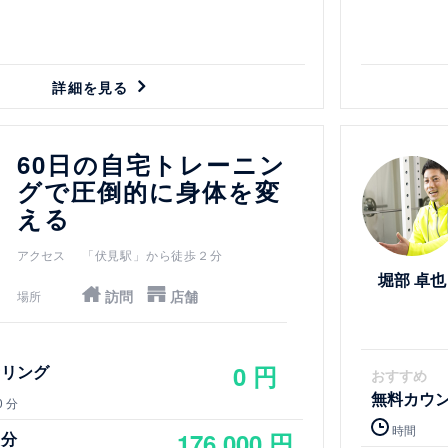
詳細を見る
詳細を見る
60日の自宅トレーニン
グで圧倒的に身体を変
える
アクセス
「伏見駅」から徒歩２分
堀部 卓也
訪問
店舗
場所
0 円
セリング
おすすめ
無料カウ
0 分
時間
176,000 円
回分