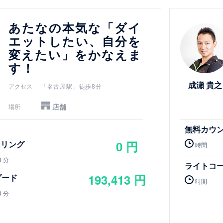
詳細を見る
あたなの本気な「ダイ
エットしたい、自分を
変えたい」をかなえま
す！
成瀬 貴之
アクセス
「名古屋駅」徒歩8分
店舗
場所
無料カウ
0 円
セリング
時間
0 分
ライトコ
193,413 円
ダード
時間
0 分