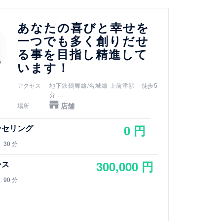
あなたの喜びと幸せを
一つでも多く創りだせ
る事を目指し精進して
います！
アクセス
地下鉄鶴舞線/名城線 上前津駅 徒歩5
分
地下鉄鶴舞線 大須観音駅 徒歩12分
店舗
場所
0 円
ンセリング
30 分
300,000 円
ース
90 分