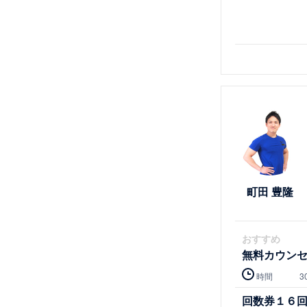
詳細を見る
町田 豊隆
おすすめ
無料カウン
時間
3
回数券１６