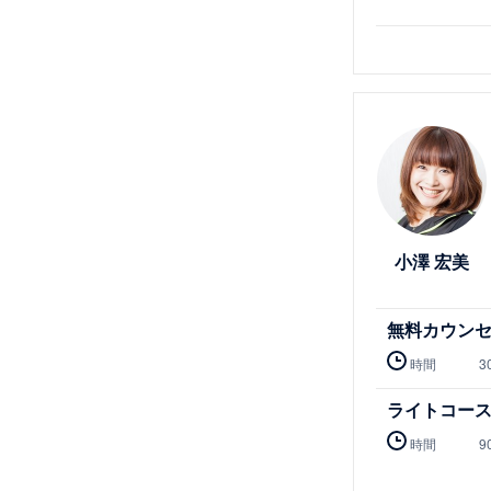
詳細を見る
小澤 宏美
無料カウン
時間
3
ライトコー
時間
9