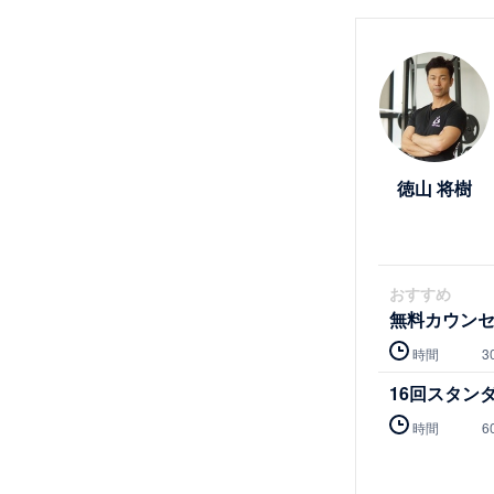
詳細を見る
徳山 将樹
おすすめ
無料カウン
時間
3
16回スタン
時間
6