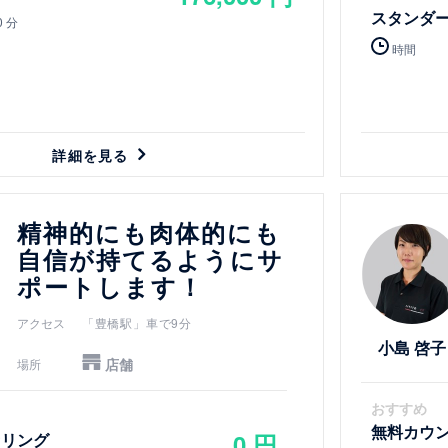
スタンダ
0 分
時間
詳細を見る
詳細を見る
精神的にも肉体的にも
自信が持てるようにサ
ポートします！
アクセス
「豊橋駅」車で9分
小島 啓子
店舗
場所
おすすめ
無料カウ
0 円
セリング