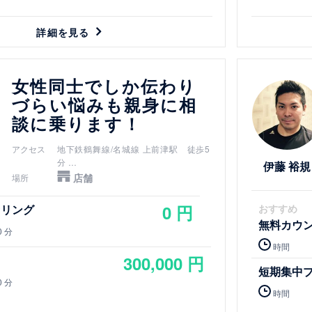
詳細を見る
詳細を見る
女性同士でしか伝わり
づらい悩みも親身に相
談に乗ります！
アクセス
地下鉄鶴舞線/名城線 上前津駅 徒歩5
分
伊藤 裕規
地下鉄鶴舞線 大須観音駅 徒歩12分
店舗
場所
0 円
セリング
おすすめ
無料カウ
0 分
時間
300,000 円
ス
短期集中
0 分
時間