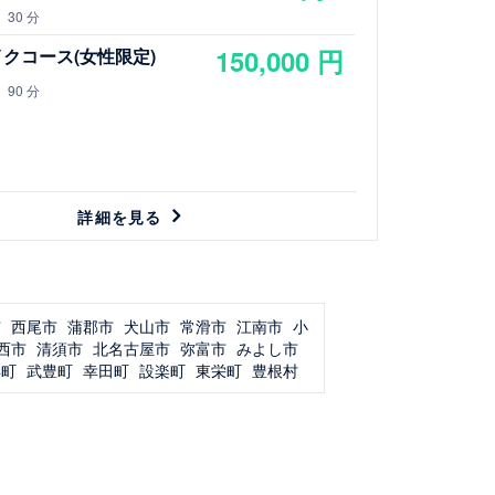
30 分
150,000 円
クコース(女性限定)
90 分
詳細を見る
市
西尾市
蒲郡市
犬山市
常滑市
江南市
小
西市
清須市
北名古屋市
弥富市
みよし市
浜町
武豊町
幸田町
設楽町
東栄町
豊根村