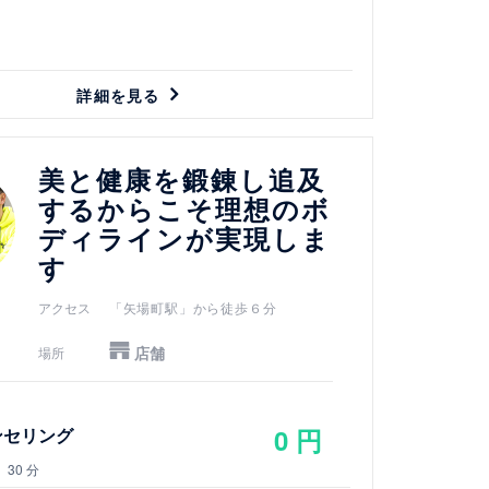
詳細を見る
美と健康を鍛錬し追及
するからこそ理想のボ
ディラインが実現しま
す
アクセス
「矢場町駅」から徒歩６分
店舗
場所
0 円
ンセリング
30 分