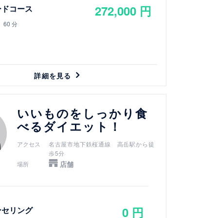
272,000 円
ードコース
60 分
詳細を見る
いいものをしっかり食
べるダイエット！
アクセス
名古屋市地下鉄桜通線 高岳駅から徒
歩5分
店舗
場所
0 円
ンセリング