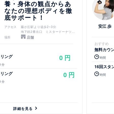
養・身体の観点からあ
なたの理想ボディを徹
底サポート！
安江 歩
アクセス
藤が丘駅より徒歩2~3分
地下鉄2番出口 ミスタードーナツを
左折(北) そのまま直進し、UFJ銀行を
店舗
場所
右折(東)、酒のヤマヤを通過し黄色い
おすすめ
看板 エコリングを左折(北)へ10mにあ
無料カウ
ります。
0 円
セリング
時間
0 分
16回スタ
0 円
セリング
時間
0 分
詳細を見る