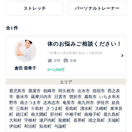
ストレッチ
パーソナルトレーナー
全
1
件
見る
体のお悩みご相談ください！
二中通より谷山方面に向かって徒歩3分
訪問
店舗
倉田 亜希子
0〜3,000円
エリア
鹿児島市
鹿屋市
枕崎市
阿久根市
出水市
指宿市
西之表
市
垂水市
薩摩川内市
日置市
曽於市
霧島市
いちき串木
野市
南さつま市
志布志市
奄美市
南九州市
伊佐市
姶良
市
三島村
十島村
さつま町
長島町
湧水町
大崎町
東串良
町
錦江町
南大隅町
肝付町
中種子町
南種子町
屋久島町
大和村
宇検村
瀬戸内町
龍郷町
喜界町
徳之島町
天城町
伊仙町
和泊町
知名町
与論町