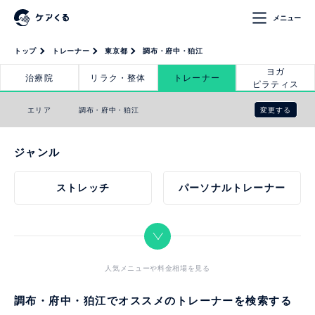
メニュー
トップ
トレーナー
東京都
調布・府中・狛江
ヨガ
治療院
リラク・整体
トレーナー
ピラティス
変更する
エリア
調布・府中・狛江
ジャンル
ストレッチ
パーソナルトレーナー
人気メニューや料金相場を見る
調布・府中・狛江でオススメのトレーナーを検索する