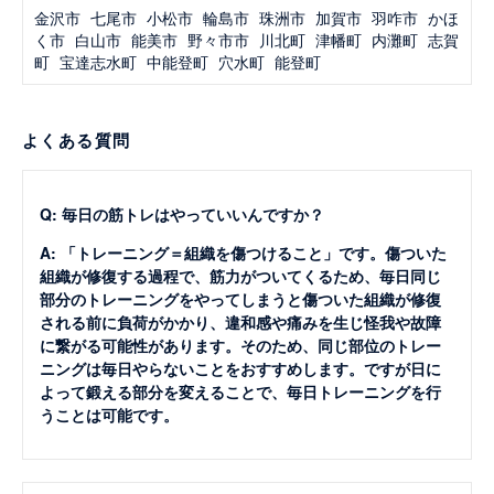
金沢市
七尾市
小松市
輪島市
珠洲市
加賀市
羽咋市
かほ
く市
白山市
能美市
野々市市
川北町
津幡町
内灘町
志賀
町
宝達志水町
中能登町
穴水町
能登町
よくある質問
Q: 毎日の筋トレはやっていいんですか？
A: 「トレーニング＝組織を傷つけること」です。傷ついた
組織が修復する過程で、筋力がついてくるため、毎日同じ
部分のトレーニングをやってしまうと傷ついた組織が修復
される前に負荷がかかり、違和感や痛みを生じ怪我や故障
に繋がる可能性があります。そのため、同じ部位のトレー
ニングは毎日やらないことをおすすめします。ですが日に
よって鍛える部分を変えることで、毎日トレーニングを行
うことは可能です。