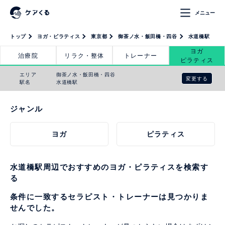
メニュー
トップ
ヨガ・ピラティス
東京都
御茶ノ水・飯田橋・四谷
水道橋駅
ヨガ
治療院
リラク・整体
トレーナー
ピラティス
エリア
御茶ノ水・飯田橋・四谷
変更する
駅名
水道橋駅
ジャンル
ヨガ
ピラティス
水道橋駅周辺でおすすめのヨガ・ピラティスを検索す
る
条件に一致するセラピスト・トレーナーは見つかりま
せんでした。