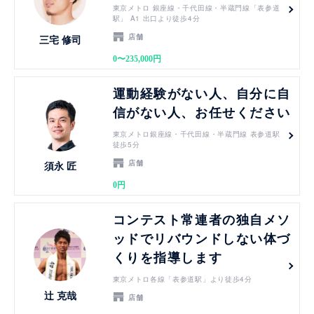
東京メトロ 銀座線・千代田線・半蔵門線「表参道
駅」 A1 出口より徒歩4分
店舗
三宅 修司
0〜235,000円
見る
運動経験がない人、自分に自
信がない人、お任せください
東京メトロ銀座線・千代田線・半蔵門線 表参道駅
徒歩5分
店舗
須永 匠
0円
見る
コンテスト常連者の独自メソ
ッドでリバウンドしない体づ
くりを指導します
東京メトロ各線「表参道駅」より徒歩4分
辻 克哉
店舗