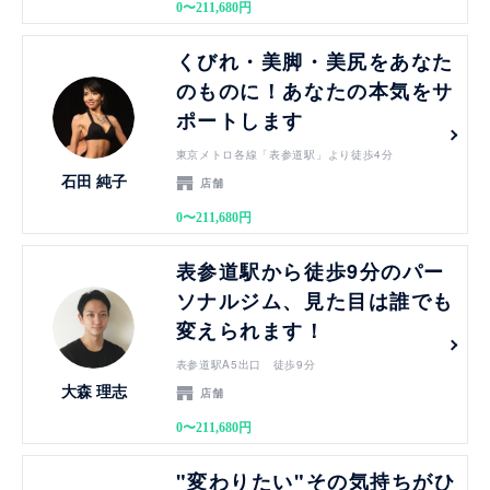
0〜211,680円
見る
くびれ・美脚・美尻をあなた
のものに！あなたの本気をサ
ポートします
東京メトロ各線「表参道駅」より徒歩4分
石田 純子
店舗
0〜211,680円
見る
表参道駅から徒歩9分のパー
ソナルジム、見た目は誰でも
変えられます！
表参道駅A5出口 徒歩9分
大森 理志
店舗
0〜211,680円
見る
"変わりたい"その気持ちがひ