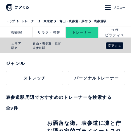
メニュー
トップ
トレーナー
東京都
青山・表参道・原宿
表参道駅
ヨガ
治療院
リラク・整体
トレーナー
ピラティス
エリア
青山・表参道・原宿
変更する
駅名
表参道駅
ジャンル
ストレッチ
パーソナルトレーナー
表参道駅周辺でおすすめのトレーナーを検索する
全
9
件
見る
お洒落な街。表参道に凛と佇
む隠れ家的プライベートスタ