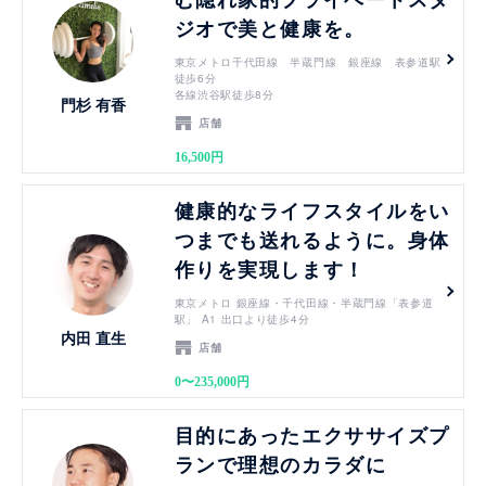
ジオで美と健康を。
東京メトロ千代田線 半蔵門線 銀座線 表参道駅
徒歩6分
各線渋谷駅徒歩8分
門杉 有香
店舗
16,500円
見る
健康的なライフスタイルをい
つまでも送れるように。身体
作りを実現します！
東京メトロ 銀座線・千代田線・半蔵門線「表参道
駅」 A1 出口より徒歩4分
内田 直生
店舗
0〜235,000円
見る
目的にあったエクササイズプ
ランで理想のカラダに