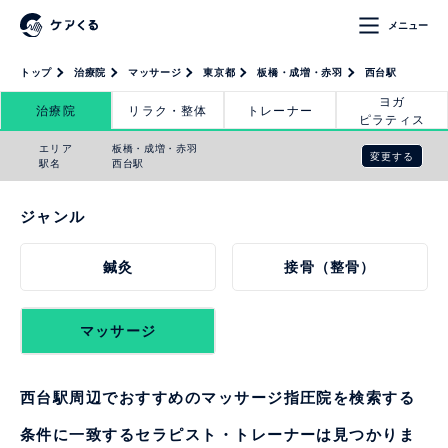
メニュー
トップ
治療院
マッサージ
東京都
板橋・成増・赤羽
西台駅
ヨガ
治療院
リラク・整体
トレーナー
ピラティス
エリア
板橋・成増・赤羽
変更する
駅名
西台駅
ジャンル
鍼灸
接骨（整骨）
マッサージ
西台駅周辺でおすすめのマッサージ指圧院を検索する
条件に一致するセラピスト・トレーナーは見つかりま