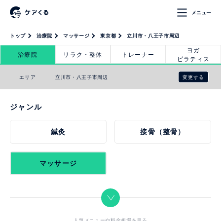
メニュー
トップ
治療院
マッサージ
東京都
立川市・八王子市周辺
ヨガ
治療院
リラク・整体
トレーナー
ピラティス
変更する
エリア
立川市・八王子市周辺
ジャンル
鍼灸
接骨（整骨）
マッサージ
人気メニューや料金相場を見る