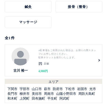
鍼灸
接骨（整骨）
マッサージ
全
1
件
見る
※駐車場をご利用された場合は、お帰りの際スタッ
フにお申し付けください。
駐車チケットを発行いたします。
店舗
古川 裕一
4,980円
エリア
下関市
宇部市
山口市
萩市
防府市
下松市
岩国市
光市
長門市
柳井市
美祢市
周南市
山陽小野田市
周防大島町
和木町
上関町
田布施町
平生町
阿武町