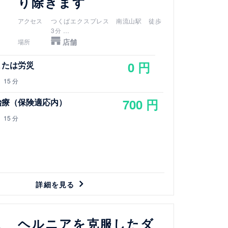
り除きます
アクセス
つくばエクスプレス 南流山駅 徒歩
3分
武蔵野線 南流山駅 徒歩3分
店舗
場所
流山電鉄 鰭ヶ崎駅 徒歩3分
0 円
または労災
15 分
700 円
治療（保険適応内）
15 分
詳細を見る
ヘルニアを克服したダ