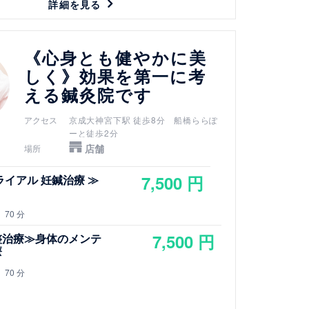
詳細を見る
《心身とも健やかに美
しく》効果を第一に考
える鍼灸院です
アクセス
京成大神宮下駅 徒歩8分 船橋ららぽ
ーと徒歩2分
店舗
場所
7,500 円
ライアル 妊鍼治療 ≫
70 分
7,500 円
整治療≫身体のメンテ
療
70 分