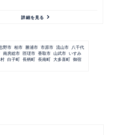
詳細を見る
志野市
柏市
勝浦市
市原市
流山市
八千代
市
南房総市
匝瑳市
香取市
山武市
いすみ
生村
白子町
長柄町
長南町
大多喜町
御宿