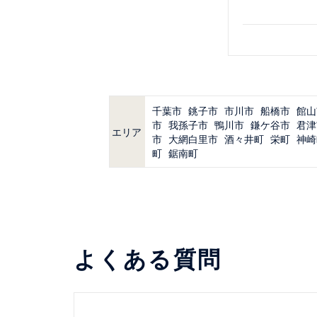
千葉市
銚子市
市川市
船橋市
館山
市
我孫子市
鴨川市
鎌ケ谷市
君津
エリア
市
大網白里市
酒々井町
栄町
神崎
町
鋸南町
よくある質問