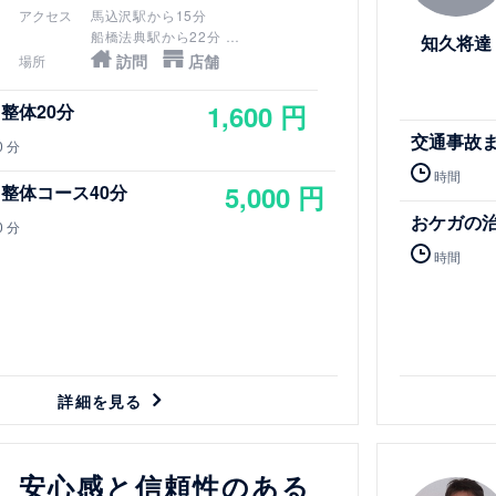
アクセス
馬込沢駅から15分
船橋法典駅から22分
知久将達
木下街道の船橋養護学校入り口を入っ
訪問
店舗
場所
てすぐ
1,600 円
整体20分
交通事故
0 分
時間
5,000 円
整体コース40分
おケガの
0 分
時間
詳細を見る
詳細を見る
安心感と信頼性のある