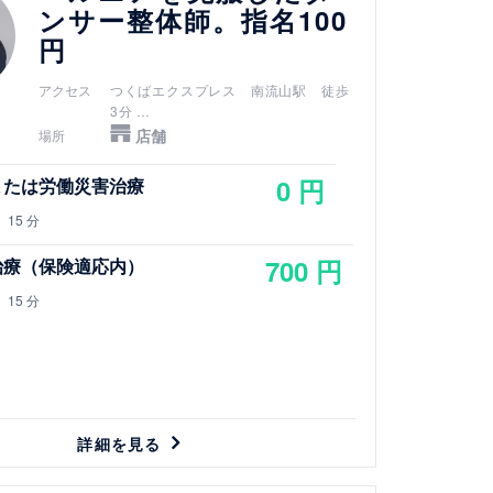
ンサー整体師。指名100
円
アクセス
つくばエクスプレス 南流山駅 徒歩
3分
武蔵野線 南流山駅 徒歩3分
店舗
場所
流山電鉄 鰭ヶ崎駅 徒歩10分
0 円
または労働災害治療
15 分
700 円
治療（保険適応内）
15 分
詳細を見る