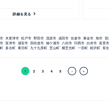
詳細を見る
市
木更津市
松戸市
野田市
茂原市
成田市
佐倉市
東金市
旭市
習
市
富津市
浦安市
四街道市
袖ケ浦市
八街市
印西市
白井市
富里
町
多古町
東庄町
九十九里町
芝山町
横芝光町
一宮町
睦沢町
長
1
2
3
4
5
›
»