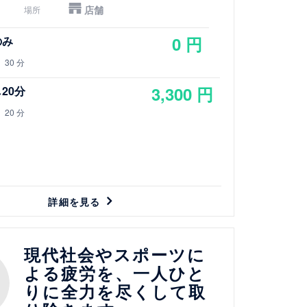
店舗
場所
0 円
のみ
30 分
3,300 円
20分
20 分
詳細を見る
現代社会やスポーツに
よる疲労を、一人ひと
りに全力を尽くして取