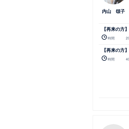
内山 頌子
【再来の方】
時間
2
【再来の方】
時間
4
詳細を見る