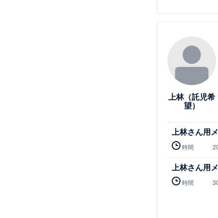
詳細を見る
上林（託児希
望）
上林さん用
時間
2
上林さん用
時間
3