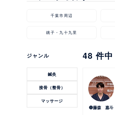
千葉市周辺
銚子・九十九里
48
件
ジャンル
詳細を見る
鍼灸
接骨（整骨）
マッサージ
🔵藤森 嘉斗