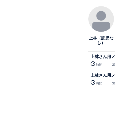
詳細を見る
上林（託児な
し）
上林さん用
時間
2
上林さん用
時間
3