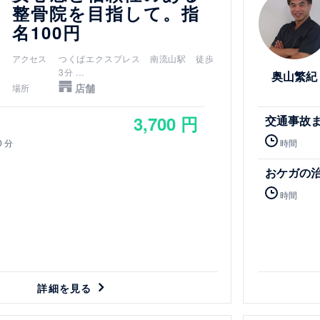
整骨院を目指して。指
名100円
アクセス
つくばエクスプレス 南流山駅 徒歩
3分
奥山繁紀
武蔵野線 南流山駅 徒歩3分
店舗
場所
流山電鉄 鰭ヶ崎駅 徒歩10分
3,700 円
交通事故
0 分
時間
おケガの
時間
詳細を見る