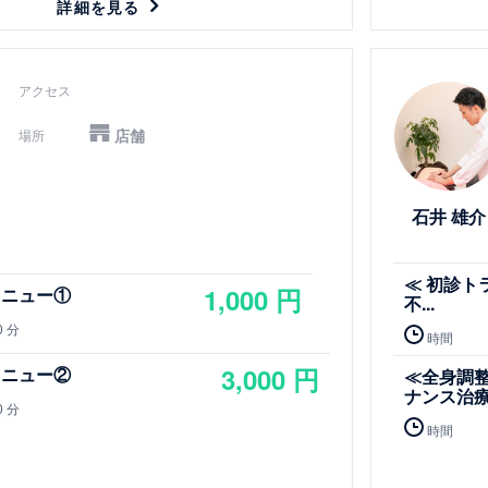
詳細を見る
詳細を見る
アクセス
店舗
場所
石井 雄介
≪ 初診ト
1,000 円
メニュー①
不...
0 分
時間
3,000 円
メニュー②
≪全身調
ナンス治
0 分
時間