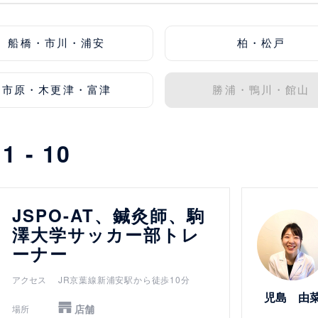
船橋・市川・浦安
柏・松戸
市原・木更津・富津
勝浦・鴨川・館山
中
1 - 10
詳細を見る
JSPO-AT、鍼灸師、駒
澤大学サッカー部トレ
ーナー
アクセス
JR京葉線新浦安駅から徒歩10分
児島 由
店舗
場所