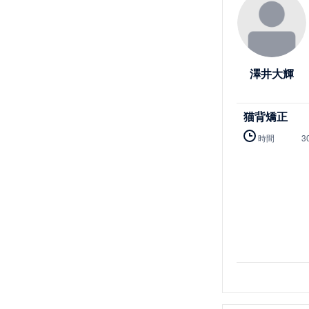
澤井大輝
猫背矯正
時間
3