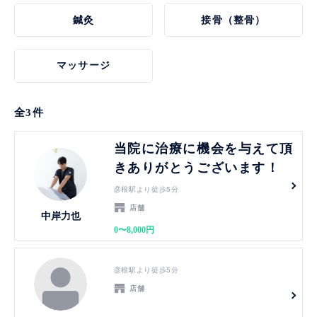
鍼灸
接骨（整骨）
マッサージ
全
3
件
見る
当院に治療に機会を与えて頂
きありがとうございます！
彦根駅より徒歩5分
店舗
中岸力也
0〜8,000円
見る
彦根駅より徒歩5分
店舗