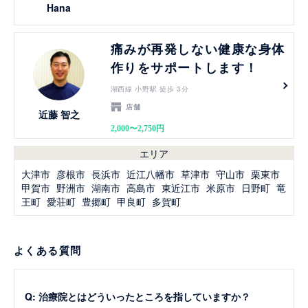
Hana
見る
痛みが再発しない健康な身体
作りをサポートします！
湖西線 小野駅 徒歩 3分
店舗
近藤 智之
2,000〜2,750円
エリア
大津市
彦根市
長浜市
近江八幡市
草津市
守山市
栗東市
甲賀市
野洲市
湖南市
高島市
東近江市
米原市
日野町
竜
王町
愛荘町
豊郷町
甲良町
多賀町
よくある質問
Q: 治療院とはどういったところを指していますか？