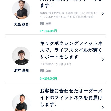
ます！
阪本線/地下鉄谷町線 天満橋4番出口より徒歩4分
もしくは地下鉄谷町線 谷町四丁目駅 徒歩9分
店舗
大島 稔史
0〜105,000円
見る
キックボクシングフィットネ
スで、ライフスタイルが輝く
サポートをします
「天満橋駅」から徒歩２分
池本 誠知
店舗
0〜296,000円
見る
お客様に合わせたオーダーメ
イドのフィットネスをお届け
します。