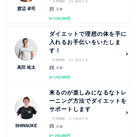
「天満橋駅」から徒歩２分
渡辺 卓司
店舗
0〜296,000円
見る
ダイエットで理想の体を手に
入れるお手伝いをいたしま
す！
「天満橋駅」から徒歩２分
高田 祐太
店舗
0〜296,000円
見る
来るのが楽しみになるなトレ
ーニング方法でダイエットを
サポートします
「天満橋駅」から徒歩２分
SHINSUKE
店舗
0〜296,000円