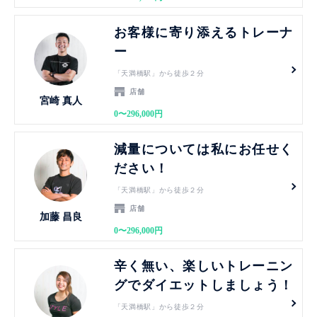
見る
お客様に寄り添えるトレーナ
ー
「天満橋駅」から徒歩２分
店舗
宮崎 真人
0〜296,000円
見る
減量については私にお任せく
ださい！
「天満橋駅」から徒歩２分
店舗
加藤 昌良
0〜296,000円
見る
辛く無い、楽しいトレーニン
グでダイエットしましょう！
「天満橋駅」から徒歩２分