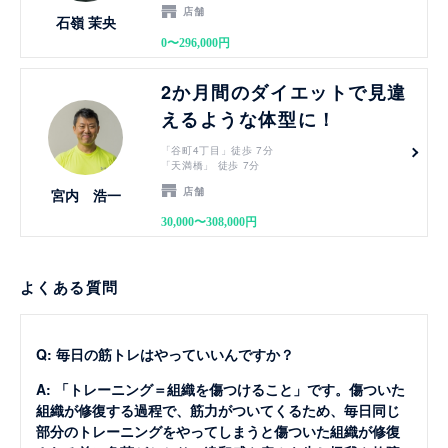
店舗
石嶺 茉央
0〜296,000円
見る
2か月間のダイエットで見違
えるような体型に！
「谷町4丁目」徒歩 7分
「天満橋」 徒歩 7分
店舗
宮内 浩一
30,000〜308,000円
よくある質問
Q: 毎日の筋トレはやっていいんですか？
A: 「トレーニング＝組織を傷つけること」です。傷ついた
組織が修復する過程で、筋力がついてくるため、毎日同じ
部分のトレーニングをやってしまうと傷ついた組織が修復