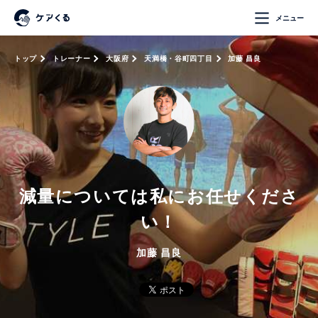
メニュー
トップ
トレーナー
大阪府
天満橋・谷町四丁目
加藤 昌良
減量については私にお任せくださ
い！
加藤 昌良