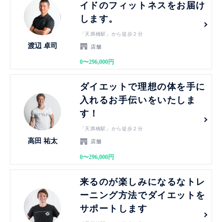
イドのフィットネスをお届け
します。
「天満橋駅」から徒歩２分
渡辺 卓司
店舗
0〜296,000円
見る
ダイエットで理想の体を手に
入れるお手伝いをいたしま
す！
「天満橋駅」から徒歩２分
高田 祐太
店舗
0〜296,000円
見る
来るのが楽しみになるなトレ
ーニング方法でダイエットを
サポートします