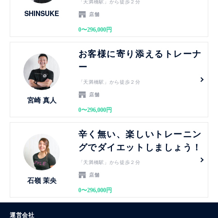
「天満橋駅」から徒歩２分
SHINSUKE
店舗
0〜296,000円
見る
お客様に寄り添えるトレーナ
ー
「天満橋駅」から徒歩２分
店舗
宮崎 真人
0〜296,000円
見る
辛く無い、楽しいトレーニン
グでダイエットしましょう！
「天満橋駅」から徒歩２分
店舗
石嶺 茉央
0〜296,000円
運営会社