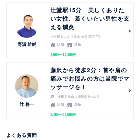
見る
辻堂駅15分 美しくありた
い女性、若くいたい男性を支
える鍼灸
辻堂駅東口より徒歩15分(送迎可)
野溝 雄輔
訪問
店舗
2,000〜12,500円
見る
藤沢から徒歩2分：首や肩の
痛みでお悩みの方は当院でマ
ッサージを！
JR・小田急線南口藤沢駅徒歩2分
辻 将一
訪問
店舗
3,300〜22,000円
よくある質問