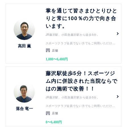
見る
掌を通じて皆さまひとりひと
りと常に100％の力で向き合
います。
JR藤沢駅、小田急藤沢駅から徒歩5分。
スポーツクラブ会員でない方でもご利用いただけま
高田 薫
す。
店舗
1,080〜6,480円
見る
藤沢駅徒歩5分！スポーツジ
ム内に併設された当院ならで
はの施術で改善！！
JR藤沢駅、小田急藤沢駅から徒歩5分。
スポーツクラブ会員でない方でもご利用いただけま
落合 竜一
す。
店舗
0〜6,480円