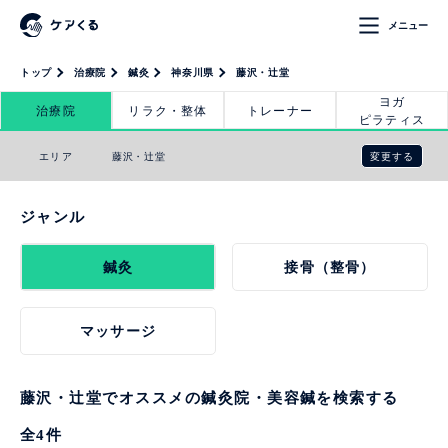
メニュー
トップ
治療院
鍼灸
神奈川県
藤沢・辻堂
ヨガ
治療院
リラク・整体
トレーナー
ピラティス
変更する
エリア
藤沢・辻堂
ジャンル
鍼灸
接骨（整骨）
マッサージ
藤沢・辻堂でオススメの鍼灸院・美容鍼を検索する
全
4
件