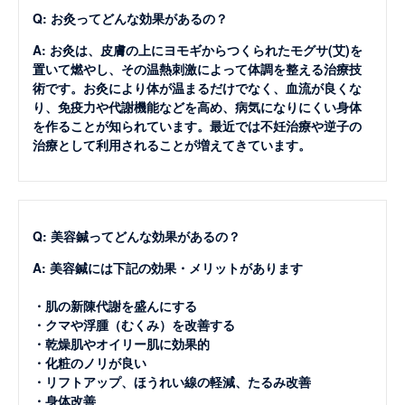
Q: お灸ってどんな効果があるの？
A: お灸は、皮膚の上にヨモギからつくられたモグサ(艾)を
置いて燃やし、その温熱刺激によって体調を整える治療技
術です。お灸により体が温まるだけでなく、血流が良くな
り、免疫力や代謝機能などを高め、病気になりにくい身体
を作ることが知られています。最近では不妊治療や逆子の
治療として利用されることが増えてきています。
Q: 美容鍼ってどんな効果があるの？
A: 美容鍼には下記の効果・メリットがあります
・肌の新陳代謝を盛んにする
・クマや浮腫（むくみ）を改善する
・乾燥肌やオイリー肌に効果的
・化粧のノリが良い
・リフトアップ、ほうれい線の軽減、たるみ改善
・身体改善