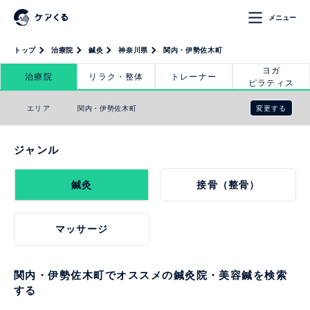
メニュー
トップ
治療院
鍼灸
神奈川県
関内・伊勢佐木町
ヨガ
治療院
リラク・整体
トレーナー
ピラティス
変更する
エリア
関内・伊勢佐木町
ジャンル
鍼灸
接骨（整骨）
マッサージ
関内・伊勢佐木町でオススメの鍼灸院・美容鍼を検索
する