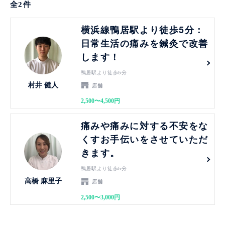
全
2
件
見る
横浜線鴨居駅より徒歩5分：
日常生活の痛みを鍼灸で改善
します！
鴨居駅より徒歩5分
村井 健人
店舗
2,500〜4,500円
見る
痛みや痛みに対する不安をな
くすお手伝いをさせていただ
きます。
鴨居駅より徒歩5分
高橋 麻里子
店舗
2,500〜3,000円