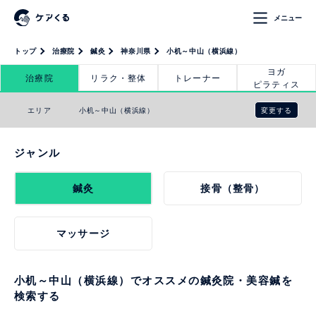
メニュー
トップ
治療院
鍼灸
神奈川県
小机～中山（横浜線）
ヨガ
治療院
リラク・整体
トレーナー
ピラティス
変更する
エリア
小机～中山（横浜線）
ジャンル
鍼灸
接骨（整骨）
マッサージ
小机～中山（横浜線）でオススメの鍼灸院・美容鍼を
検索する