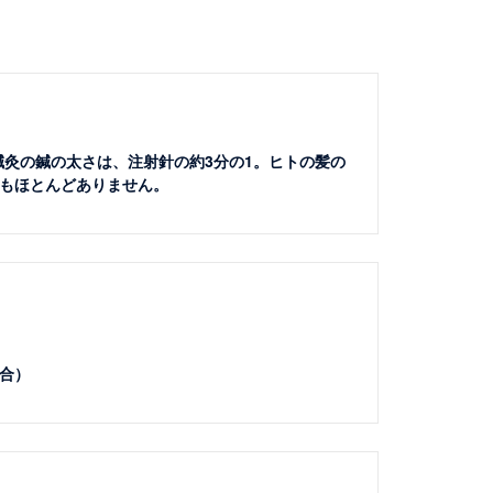
m。鍼灸の鍼の太さは、注射針の約3分の1。ヒトの髪の
もほとんどありません。
。
合）