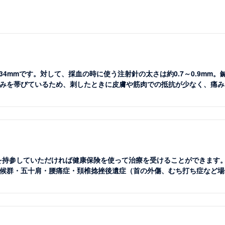
～0.34mmです。対して、採血の時に使う注射針の太さは約0.7～0.9m
みを帯びているため、刺したときに皮膚や筋肉での抵抗が少なく、痛み
書を持参していただければ健康保険を使って治療を受けることができます
候群・五十肩・腰痛症・頚椎捻挫後遺症（首の外傷、むち打ち症など場