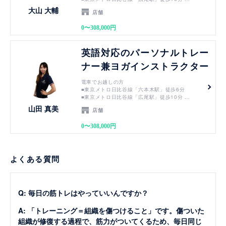
■東京メトロ千代田線「乃木坂駅」徒歩10分
大山 大輔
店舗
■都営地下鉄大江戸線「六本木駅」徒歩15分
0〜308,000円
バスでお越しの方
■渋谷駅」都営バス「01系統 新橋駅・赤坂アーク
ヒルズ行き」10分⇒徒歩30秒
見る
英語対応のパーソナルトレー
■「新橋駅」都営バス01系統 渋谷行き19分⇒徒歩
30秒
ナー兼ヨガインストラクター
電車でお越しの方
■東京メトロ日比谷線「六本木駅」徒歩6分
■東京メトロ日比谷線「広尾駅」徒歩10分
■東京メトロ千代田線「乃木坂駅」徒歩10分
山田 真美
店舗
■都営地下鉄大江戸線「六本木駅」徒歩15分
0〜308,000円
バスでお越しの方
■渋谷駅」都営バス「01系統 新橋駅・赤坂アーク
ヒルズ行き」10分⇒徒歩30秒
■「新橋駅」都営バス01系統 渋谷行き19分⇒徒歩
30秒
よくある質問
Q: 毎日の筋トレはやっていいんですか？
A: 「トレーニング＝組織を傷つけること」です。傷ついた
組織が修復する過程で、筋力がついてくるため、毎日同じ