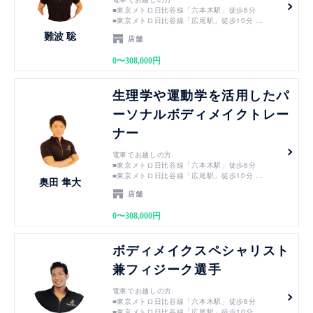
■東京メトロ日比谷線「六本木駅」徒歩6分
■東京メトロ日比谷線「広尾駅」徒歩10分
■東京メトロ千代田線「乃木坂駅」徒歩10分
難波 聡
店舗
■都営地下鉄大江戸線「六本木駅」徒歩15分
0〜308,000円
バスでお越しの方
■渋谷駅」都営バス「01系統 新橋駅・赤坂アーク
ヒルズ行き」10分⇒徒歩30秒
見る
生理学や運動学を活用したパ
■「新橋駅」都営バス01系統 渋谷行き19分⇒徒歩
30秒
ーソナルボディメイクトレー
ナー
電車でお越しの方
■東京メトロ日比谷線「六本木駅」徒歩6分
■東京メトロ日比谷線「広尾駅」徒歩10分
奥田 隼大
■東京メトロ千代田線「乃木坂駅」徒歩10分
店舗
■都営地下鉄大江戸線「六本木駅」徒歩15分
0〜308,000円
バスでお越しの方
■渋谷駅」都営バス「01系統 新橋駅・赤坂アーク
ヒルズ行き」10分⇒徒歩30秒
見る
ボディメイクスペシャリスト
■「新橋駅」都営バス01系統 渋谷行き19分⇒徒歩
30秒
兼フィジーク選手
電車でお越しの方
■東京メトロ日比谷線「六本木駅」徒歩6分
■東京メトロ日比谷線「広尾駅」徒歩10分