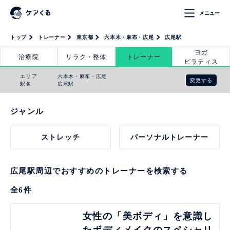
メニュー
トップ
トレーナー
東京都
六本木・麻布・広尾
広尾駅
ヨガ
治療院
リラク・整体
トレーナー
ピラティス
エリア
六本木・麻布・広尾
変更する
駅名
広尾駅
ジャンル
ストレッチ
パーソナルトレーナー
広尾駅周辺でおすすめのトレーナーを検索する
全
6
件
見る
女性の「美ボディ」を意識し
たボディメイクのスペシャリ