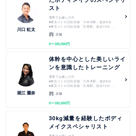
スト
電車でお越しの方
■東京メトロ日比谷線「六本木駅」徒歩6分
■東京メトロ日比谷線「広尾駅」徒歩10分
川口 虹太
■東京メトロ千代田線「乃木坂駅」徒歩10分
店舗
■都営地下鉄大江戸線「六本木駅」徒歩15分
0〜308,000円
バスでお越しの方
■渋谷駅」都営バス「01系統 新橋駅・赤坂アーク
ヒルズ行き」10分⇒徒歩30秒
見る
体幹を中心とした美しいライ
■「新橋駅」都営バス01系統 渋谷行き19分⇒徒歩
30秒
ンを意識したトレーニング
電車でお越しの方
■東京メトロ日比谷線「六本木駅」徒歩6分
■東京メトロ日比谷線「広尾駅」徒歩10分
■東京メトロ千代田線「乃木坂駅」徒歩10分
堀江 麗奈
店舗
■都営地下鉄大江戸線「六本木駅」徒歩15分
0〜308,000円
バスでお越しの方
■渋谷駅」都営バス「01系統 新橋駅・赤坂アーク
ヒルズ行き」10分⇒徒歩30秒
見る
30kg減量を経験したボディ
■「新橋駅」都営バス01系統 渋谷行き19分⇒徒歩
30秒
メイクスペシャリスト
電車でお越しの方