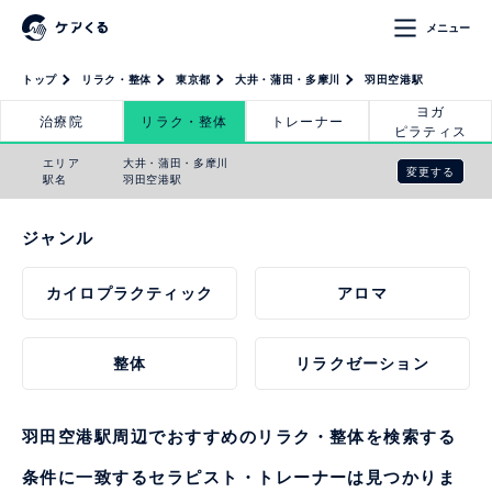
メニュー
トップ
リラク・整体
東京都
大井・蒲田・多摩川
羽田空港駅
ヨガ
治療院
リラク・整体
トレーナー
ピラティス
エリア
大井・蒲田・多摩川
変更する
駅名
羽田空港駅
ジャンル
カイロプラクティック
アロマ
整体
リラクゼーション
羽田空港駅周辺でおすすめのリラク・整体を検索する
条件に一致するセラピスト・トレーナーは見つかりま