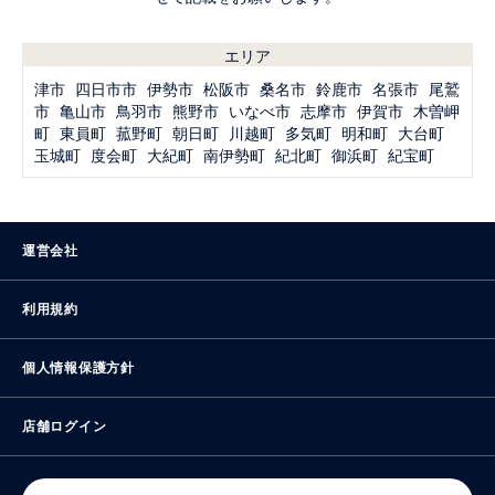
エリア
津市
四日市市
伊勢市
松阪市
桑名市
鈴鹿市
名張市
尾鷲
市
亀山市
鳥羽市
熊野市
いなべ市
志摩市
伊賀市
木曽岬
町
東員町
菰野町
朝日町
川越町
多気町
明和町
大台町
玉城町
度会町
大紀町
南伊勢町
紀北町
御浜町
紀宝町
運営会社
利用規約
個人情報保護方針
店舗ログイン