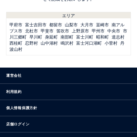
エリア
甲府市
富士吉田市
都留市
山梨市
大月市
韮崎市
南アル
プス市
北杜市
甲斐市
笛吹市
上野原市
甲州市
中央市
市
川三郷町
早川町
身延町
南部町
富士川町
昭和町
道志村
西桂町
忍野村
山中湖村
鳴沢村
富士河口湖町
小菅村
丹
波山村
運営会社
利用規約
個人情報保護方針
店舗ログイン