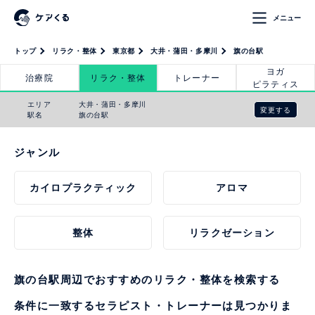
メニュー
トップ
リラク・整体
東京都
大井・蒲田・多摩川
旗の台駅
ヨガ
治療院
リラク・整体
トレーナー
ピラティス
エリア
大井・蒲田・多摩川
変更する
駅名
旗の台駅
ジャンル
カイロプラクティック
アロマ
整体
リラクゼーション
旗の台駅周辺でおすすめのリラク・整体を検索する
条件に一致するセラピスト・トレーナーは見つかりま