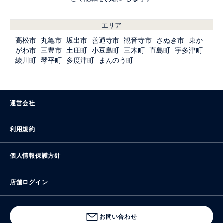
エリア
高松市
丸亀市
坂出市
善通寺市
観音寺市
さぬき市
東か
がわ市
三豊市
土庄町
小豆島町
三木町
直島町
宇多津町
綾川町
琴平町
多度津町
まんのう町
運営会社
利用規約
個人情報保護方針
店舗ログイン
お問い合わせ