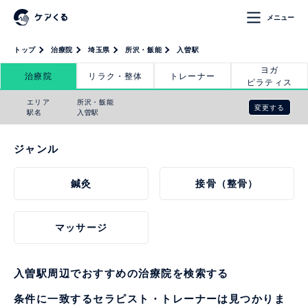
メニュー
トップ
治療院
埼玉県
所沢・飯能
入曽駅
ヨガ
治療院
リラク・整体
トレーナー
ピラティス
エリア
所沢・飯能
変更する
駅名
入曽駅
ジャンル
鍼灸
接骨（整骨）
マッサージ
入曽駅周辺でおすすめの治療院を検索する
条件に一致するセラピスト・トレーナーは見つかりま