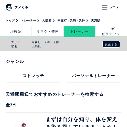
メニュー
トップ
トレーナー
大阪府
南森町・天満・天神
天満駅
ヨガ
治療院
リラク・整体
トレーナー
ピラティス
エリア
南森町・天満・天神
変更する
駅名
天満駅
ジャンル
ストレッチ
パーソナルトレーナー
天満駅周辺でおすすめのトレーナーを検索する
全
3
件
見る
まずは自分を知り、体を変え
る術を探していきましょう！