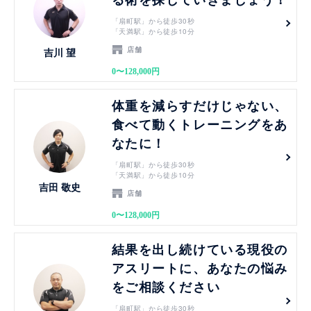
「扇町駅」から徒歩30秒
「天満駅」から徒歩10分
店舗
吉川 望
0〜128,000円
見る
体重を減らすだけじゃない、
食べて動くトレーニングをあ
なたに！
「扇町駅」から徒歩30秒
「天満駅」から徒歩10分
吉田 敬史
店舗
0〜128,000円
見る
結果を出し続けている現役の
アスリートに、あなたの悩み
をご相談ください
「扇町駅」から徒歩30秒