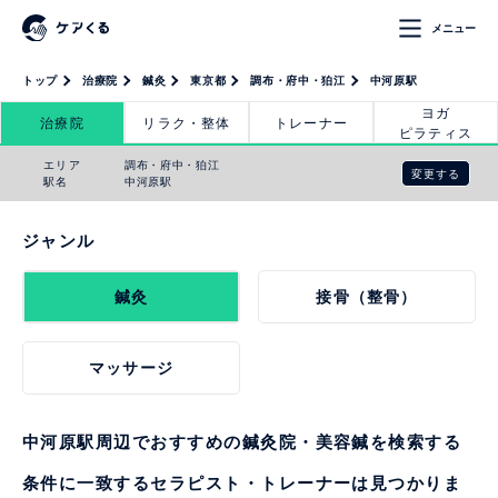
メニュー
トップ
治療院
鍼灸
東京都
調布・府中・狛江
中河原駅
ヨガ
治療院
リラク・整体
トレーナー
ピラティス
エリア
調布・府中・狛江
変更する
駅名
中河原駅
ジャンル
鍼灸
接骨（整骨）
マッサージ
中河原駅周辺でおすすめの鍼灸院・美容鍼を検索する
条件に一致するセラピスト・トレーナーは見つかりま