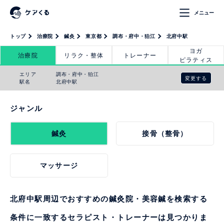
メニュー
トップ
治療院
鍼灸
東京都
調布・府中・狛江
北府中駅
ヨガ
治療院
リラク・整体
トレーナー
ピラティス
エリア
調布・府中・狛江
変更する
駅名
北府中駅
ジャンル
鍼灸
接骨（整骨）
マッサージ
北府中駅周辺でおすすめの鍼灸院・美容鍼を検索する
条件に一致するセラピスト・トレーナーは見つかりま