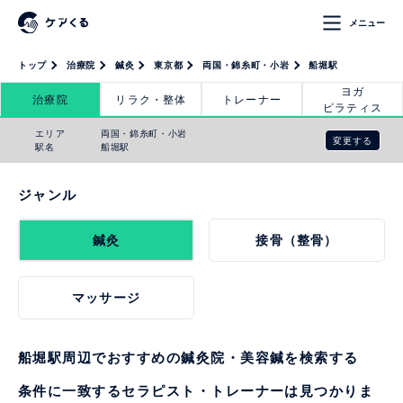
メニュー
トップ
治療院
鍼灸
東京都
両国・錦糸町・小岩
船堀駅
ヨガ
治療院
リラク・整体
トレーナー
ピラティス
エリア
両国・錦糸町・小岩
変更する
駅名
船堀駅
ジャンル
鍼灸
接骨（整骨）
マッサージ
船堀駅周辺でおすすめの鍼灸院・美容鍼を検索する
条件に一致するセラピスト・トレーナーは見つかりま