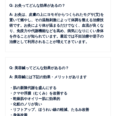
Q: お灸ってどんな効果があるの？
A: お灸は、皮膚の上にヨモギからつくられたモグサ(艾)を
置いて燃やし、その温熱刺激によって体調を整える治療技
術です。お灸により体が温まるだけでなく、血流が良くな
り、免疫力や代謝機能などを高め、病気になりにくい身体
を作ることが知られています。最近では不妊治療や逆子の
治療として利用されることが増えてきています。
Q: 美容鍼ってどんな効果があるの？
A: 美容鍼には下記の効果・メリットがあります
・肌の新陳代謝を盛んにする
・クマや浮腫（むくみ）を改善する
・乾燥肌やオイリー肌に効果的
・化粧のノリが良い
・リフトアップ、ほうれい線の軽減、たるみ改善
・身体改善