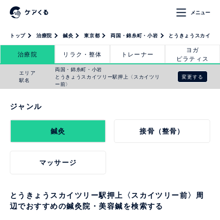
メニュー
トップ
治療院
鍼灸
東京都
両国・錦糸町・小岩
とうきょうスカイツ
ヨガ
治療院
リラク・整体
トレーナー
ピラティス
両国・錦糸町・小岩
エリア
変更する
とうきょうスカイツリー駅押上〈スカイツリ
駅名
ー前〉
ジャンル
鍼灸
接骨（整骨）
マッサージ
とうきょうスカイツリー駅押上〈スカイツリー前〉周
辺でおすすめの鍼灸院・美容鍼を検索する