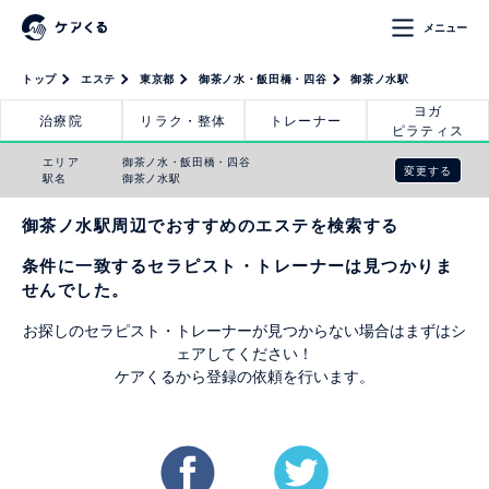
メニュー
トップ
エステ
東京都
御茶ノ水・飯田橋・四谷
御茶ノ水駅
ヨガ
治療院
リラク・整体
トレーナー
ピラティス
エリア
御茶ノ水・飯田橋・四谷
変更する
駅名
御茶ノ水駅
御茶ノ水駅周辺でおすすめのエステを検索する
条件に一致するセラピスト・トレーナーは見つかりま
せんでした。
お探しのセラピスト・トレーナーが見つからない場合はまずはシ
ェアしてください！
ケアくるから登録の依頼を行います。