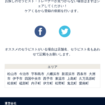
お探しのセラピスト・トレーナーが見つからない場合はまずはシ
ェアしてください！
ケアくるから登録の依頼を行います。
オススメのセラピストがいる場合は店舗名、セラピスト名もあわ
せて記載をお願いします。
エリア
松山市
今治市
宇和島市
八幡浜市
新居浜市
西条市
大洲
市
伊予市
四国中央市
西予市
東温市
上島町
久万高原町
松前町
砥部町
内子町
伊方町
松野町
鬼北町
愛南町
運営会社