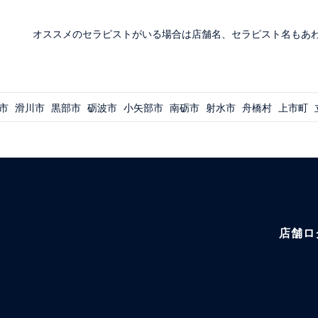
オススメのセラピストがいる場合は店舗名、セラピスト名もあ
市
滑川市
黒部市
砺波市
小矢部市
南砺市
射水市
舟橋村
上市町
店舗ロ