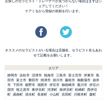
お探しのセラピスト・トレーナーが見つからない場合はまずはシ
ェアしてください！
ケアくるから登録の依頼を行います。
オススメのセラピストがいる場合は店舗名、セラピスト名もあわ
せて記載をお願いします。
エリア
静岡市
浜松市
沼津市
熱海市
三島市
富士宮市
伊東市
島
田市
富士市
磐田市
焼津市
掛川市
藤枝市
御殿場市
袋井
市
下田市
裾野市
湖西市
伊豆市
御前崎市
菊川市
伊豆の
国市
牧之原市
東伊豆町
河津町
南伊豆町
松崎町
西伊豆
町
函南町
清水町
長泉町
小山町
吉田町
川根本町
森町