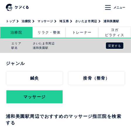
メニュー
トップ
治療院
マッサージ
埼玉県
さいたま市周辺
浦和美園駅
ヨガ
治療院
リラク・整体
トレーナー
ピラティス
エリア
さいたま市周辺
変更する
駅名
浦和美園駅
ジャンル
鍼灸
接骨（整骨）
マッサージ
浦和美園駅周辺でおすすめのマッサージ指圧院を検索
する