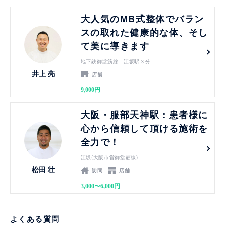
見る
大人気のMB式整体でバラン
スの取れた健康的な体、そし
て美に導きます
地下鉄御堂筋線 江坂駅３分
井上 亮
店舗
9,000円
見る
大阪・服部天神駅：患者様に
心から信頼して頂ける施術を
全力で！
江坂(大阪市営御堂筋線)
松田 壮
訪問
店舗
3,000〜6,000円
よくある質問