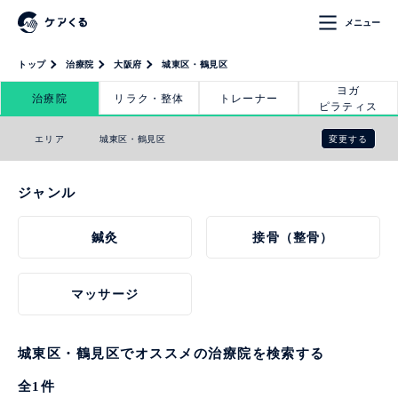
メニュー
トップ
治療院
大阪府
城東区・鶴見区
ヨガ
治療院
リラク・整体
トレーナー
ピラティス
変更する
エリア
城東区・鶴見区
ジャンル
鍼灸
接骨（整骨）
マッサージ
城東区・鶴見区でオススメの治療院を検索する
全
1
件