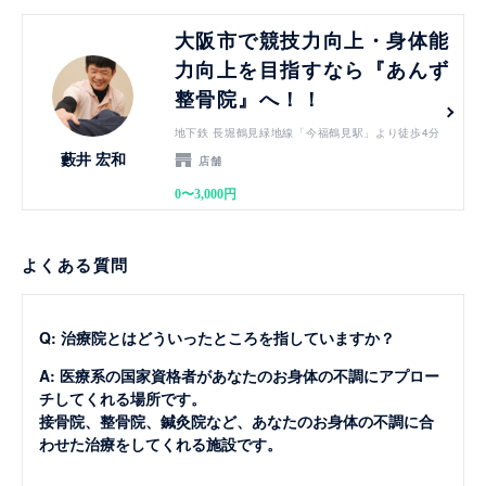
見る
大阪市で競技力向上・身体能
力向上を目指すなら『あんず
整骨院』へ！！
地下鉄 長堀鶴見緑地線「今福鶴見駅」より徒歩4分
藪井 宏和
店舗
0〜3,000円
よくある質問
Q: 治療院とはどういったところを指していますか？
A: 医療系の国家資格者があなたのお身体の不調にアプロー
チしてくれる場所です。
接骨院、整骨院、鍼灸院など、あなたのお身体の不調に合
わせた治療をしてくれる施設です。