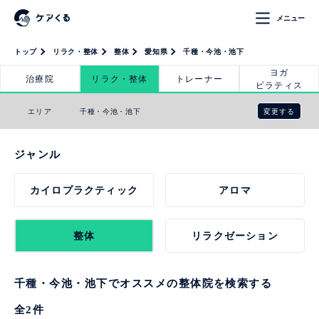
メニュー
トップ
リラク・整体
整体
愛知県
千種・今池・池下
ヨガ
治療院
リラク・整体
トレーナー
ピラティス
変更する
エリア
千種・今池・池下
ジャンル
カイロプラクティック
アロマ
整体
リラクゼーション
千種・今池・池下でオススメの整体院を検索する
全
2
件