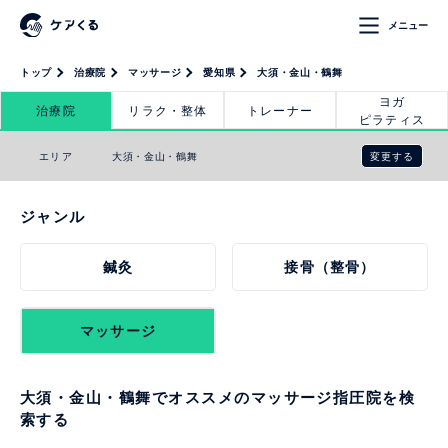
メニュー
トップ
治療院
マッサージ
愛知県
大須・金山・鶴舞
ヨガ
治療院
リラク・整体
トレーナー
ピラティス
変更する
エリア
大須・金山・鶴舞
ジャンル
鍼灸
接骨（整骨）
マッサージ
大須・金山・鶴舞でオススメのマッサージ指圧院を検
索する