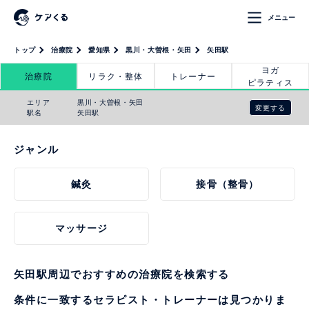
メニュー
トップ
治療院
愛知県
黒川・大曽根・矢田
矢田駅
ヨガ
治療院
リラク・整体
トレーナー
ピラティス
エリア
黒川・大曽根・矢田
変更する
駅名
矢田駅
ジャンル
鍼灸
接骨（整骨）
マッサージ
矢田駅周辺でおすすめの治療院を検索する
条件に一致するセラピスト・トレーナーは見つかりま