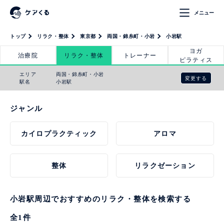
メニュー
トップ
リラク・整体
東京都
両国・錦糸町・小岩
小岩駅
ヨガ
治療院
リラク・整体
トレーナー
ピラティス
エリア
両国・錦糸町・小岩
変更する
駅名
小岩駅
ジャンル
カイロプラクティック
アロマ
整体
リラクゼーション
小岩駅周辺でおすすめのリラク・整体を検索する
全
1
件