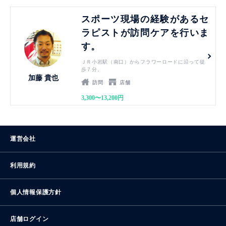
見る
スポーツ現場の経験があるセ
ラピストが訪問ケアを行いま
す。
ＪＲ小岩駅（南口）からフラワーロードに沿って徒
歩７分。
加藤 貴也
訪問
店舗
3,300〜13,200円
運営会社
利用規約
個人情報保護方針
店舗ログイン