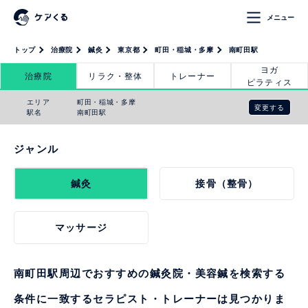
メニュー
トップ
治療院
鍼灸
東京都
町田・稲城・多摩
南町田駅
ヨガ
治療院
リラク・整体
トレーナー
ピラティス
エリア
町田・稲城・多摩
変更する
駅名
南町田駅
ジャンル
鍼灸
接骨（整骨）
マッサージ
南町田駅周辺でおすすめの鍼灸院・美容鍼を検索する
条件に一致するセラピスト・トレーナーは見つかりま