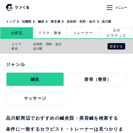
メニュー
トップ
治療院
鍼灸
東京都
浜松町・田町・品川
品川駅
ヨガ
治療院
リラク・整体
トレーナー
ピラティス
エリア
浜松町・田町・品川
変更する
駅名
品川駅
ジャンル
鍼灸
接骨（整骨）
マッサージ
品川駅周辺でおすすめの鍼灸院・美容鍼を検索する
条件に一致するセラピスト・トレーナーは見つかりま