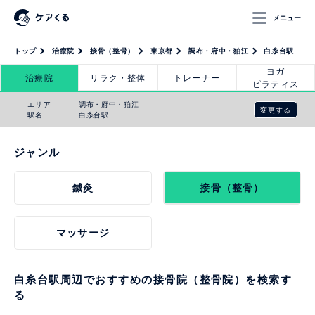
メニュー
トップ
治療院
接骨（整骨）
東京都
調布・府中・狛江
白糸台駅
ヨガ
治療院
リラク・整体
トレーナー
ピラティス
エリア
調布・府中・狛江
変更する
駅名
白糸台駅
ジャンル
鍼灸
接骨（整骨）
マッサージ
白糸台駅周辺でおすすめの接骨院（整骨院）を検索す
る